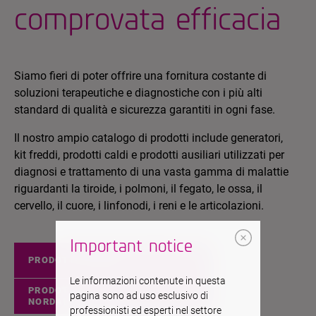
comprovata efficacia
Siamo fieri di poter offrire una fornitura costante di
soluzioni terapeutiche e diagnostiche con i più alti
standard di qualità e sicurezza garantiti in ogni fase.
Il nostro ampio catalogo di prodotti include generatori,
kit freddi, prodotti caldi e prodotti ausiliari utilizzati per
diagnosi e trattamento di una vasta gamma di malattie
riguardanti la tiroide, i polmoni, il fegato, le ossa, il
cervello, il cuore, i linfonodi, i reni e le articolazioni.
Important notice
PRODOTTI EUROPEI
Le informazioni contenute in questa
PRODOTTI
pagina sono ad uso esclusivo di
NORDAMERICANO
professionisti ed esperti nel settore