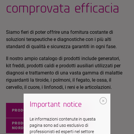
comprovata efficacia
Siamo fieri di poter offrire una fornitura costante di
soluzioni terapeutiche e diagnostiche con i più alti
standard di qualità e sicurezza garantiti in ogni fase.
Il nostro ampio catalogo di prodotti include generatori,
kit freddi, prodotti caldi e prodotti ausiliari utilizzati per
diagnosi e trattamento di una vasta gamma di malattie
riguardanti la tiroide, i polmoni, il fegato, le ossa, il
cervello, il cuore, i linfonodi, i reni e le articolazioni.
Important notice
PRODOTTI EUROPEI
Le informazioni contenute in questa
PRODOTTI
pagina sono ad uso esclusivo di
NORDAMERICANO
professionisti ed esperti nel settore