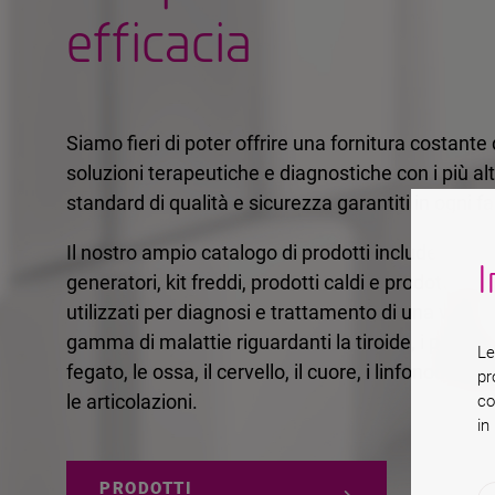
efficacia
Siamo fieri di poter offrire una fornitura costante 
soluzioni terapeutiche e diagnostiche con i più alt
standard di qualità e sicurezza garantiti in ogni f
Il nostro ampio catalogo di prodotti include
I
generatori, kit freddi, prodotti caldi e prodotti ausil
utilizzati per diagnosi e trattamento di una vasta
gamma di malattie riguardanti la tiroide, i polmoni,
Le
fegato, le ossa, il cervello, il cuore, i linfonodi, i ren
pr
le articolazioni.
co
in
PRODOTTI