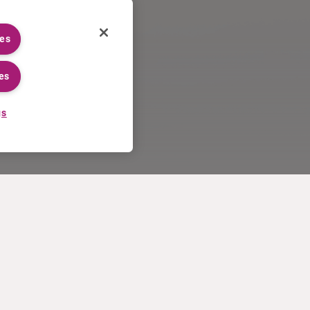
ies
es
gs
CARRIERE IN CURIUM
DI PIÙ
Processo di candidatura
Curium U.S. invoice terms and
Lavorare in Curium
conditions of sale
Incontra i nostri collaboratori
Contatti
Tirocini
Termini di utilizzo