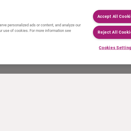
Accept All Cook
rve personalized ads or content, and analyze our
 our use of cookies. For more information see
Reject All Cooki
Cookies Settin
NOTIZIE RECENTI
RISORSE
Comunicati stampa
Education
Eventi
File audio e video