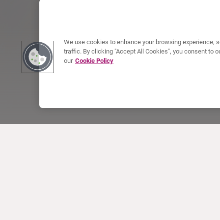
We use cookies to enhance your browsing experience, se
traffic. By clicking "Accept All Cookies", you consent to
our
Cookie Policy
INFO CURIUM
PRODOTTI
Chi siamo
Prodotti europei
Cosa facciamo
Prodotti Statunitensi
Come lavoriamo
Prodotti canadesi
Sedi nel mondo
Sicurezza dei farmaci