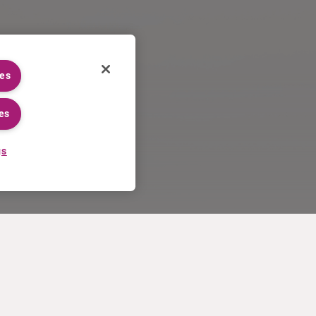
ies
es
gs
CARRIÈRES
PLUS
Processus de candidature
Curium U.S. invoice T&Cs of
Travailler chez Curium
sale