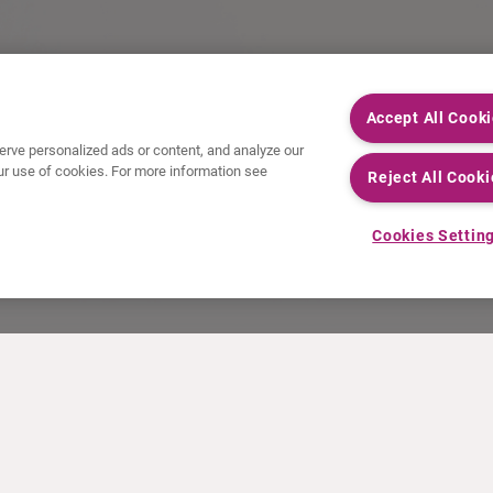
Accept All Cook
rve personalized ads or content, and analyze our
 our use of cookies. For more information see
Reject All Cooki
Cookies Settin
ACTUALITÉS
INFO ET FORMATION
Communiqués de presse
Education
Événements
Vidéo & audio