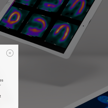
ées
r
t