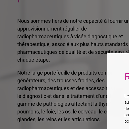
Nous sommes fiers de notre capacité à fournir u
approvisionnement régulier de
radiopharmaceutiques à visée diagnostique et
thérapeutique, associé aux plus hauts standards
pharmaceutiques de qualité et de sécurité assur
chaque étape.
Notre large portefeuille de produits comprend de
générateurs, des trousses froides, des
radiopharmaceutiques et des accessoires utilisé
le diagnostic et dans le traitement d’une large
Le
au
gamme de pathologies affectant la thyroïde, les
de
poumons, le foie, les os, le cerveau, le cœur, les
pa
glandes, les reins et les articulations.
po