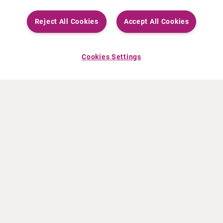
Reject All Cookies
Accept All Cookies
Cookies Settings
ACERCA DE CURIUM
PRODUCTOS
Quiénes somos
Productos Europa
Qué hacemos
Productos EEUU
Cómo trabajamos
Productos Canadá
Oficinas en el mundo
Seguridad de los medicamentos
Equipo directivo
Online Ordering (Dublin, Ireland)
Pedidos
NOTICIAS
RECURSOS
Comunicados de prensa
Educación