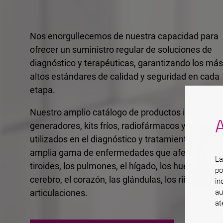
Nos enorgullecemos de nuestra capacidad para
ofrecer un suministro regular de soluciones de
diagnóstico y terapéuticas, garantizando los más
altos estándares de calidad y seguridad en cada
etapa.
Nuestro amplio catálogo de productos incluye
A
generadores, kits fríos, radiofármacos y accesori
utilizados en el diagnóstico y tratamiento de una
amplia gama de enfermedades que afectan la
La
tiroides, los pulmones, el hígado, los huesos, el
po
cerebro, el corazón, las glándulas, los riñones y l
in
au
articulaciones.
at