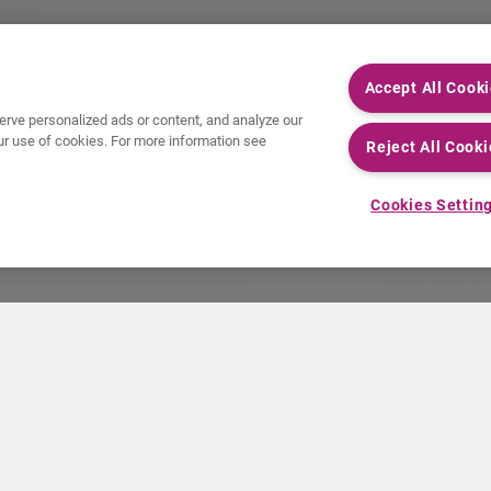
Accept All Cook
rve personalized ads or content, and analyze our
 our use of cookies. For more information see
Reject All Cooki
Cookies Settin
NOTICIAS
RECURSOS
Comunicados de prensa
Educación
Eventos
Archivos de vídeo y audio
Calculadora de actividad