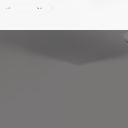
SÍ
NO