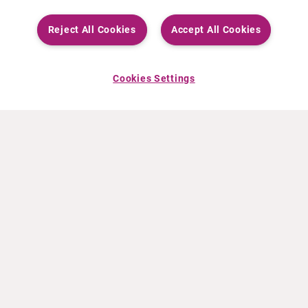
Reject All Cookies
Accept All Cookies
Cookies Settings
ACERCA DE CURIUM
PRODUCTOS
Quiénes somos
Productos Europa
Qué hacemos
Productos EEUU
Cómo trabajamos
Productos Canadá
Oficinas en el mundo
Seguridad de los medicamentos
Equipo directivo
Online Ordering (Dublin, Ireland)
Pedidos
NOTICIAS
RECURSOS
Comunicados de prensa
Educación