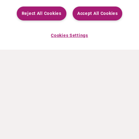
Reject All Cookies
Accept All Cookies
Cookies Settings
ACERCA DE CURIUM
PRODUCTOS
Quiénes somos
Productos Europa
Qué hacemos
Productos EEUU
Cómo trabajamos
Productos Canadá
Oficinas en el mundo
Seguridad de los medicamentos
Equipo directivo
Online Ordering (Dublin, Ireland)
Pedidos
NOTICIAS
RECURSOS
Comunicados de prensa
Educación