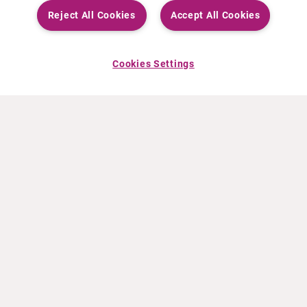
Reject All Cookies
Accept All Cookies
Cookies Settings
ÜBER CURIUM
PRODUKTE
Wer wir sind
Europäische Produkte
Was wir tun
Produkte in den USA
Wie wir arbeiten
Kanadische Produkte
Weltweiter Firmensitz
Arzneimittelüberwachung
Führungsteam
Online Ordering (Dublin, Ireland)
NEUIGKEITEN
RESSOURCEN
Pressemeldungen
Fortbildung
Veranstaltungen
Video- und Audiodateien